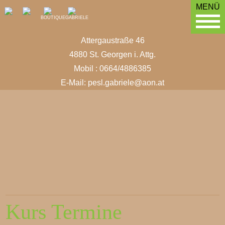
MENÜ
BOUTIQUE
GABRIELE
Attergaustraße 46
4880 St. Georgen i. Attg.
Mobil : 0664/4886385
E-Mail:
pesl.gabriele@aon.at
Kurs Termine