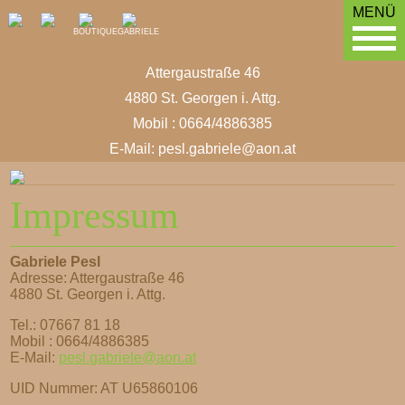
MENÜ
BOUTIQUE
GABRIELE
Attergaustraße 46
4880 St. Georgen i. Attg.
Mobil : 0664/4886385
E-Mail:
pesl.gabriele@aon.at
Impressum
Gabriele Pesl
Adresse: Attergaustraße 46
4880 St. Georgen i. Attg.
Tel.: 07667 81 18
Mobil : 0664/4886385
E-Mail:
pesl.gabriele@aon.at
UID Nummer: AT U65860106