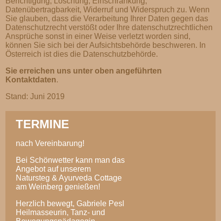
Berichtigung, Löschung, Einschränkung,
Datenübertragbarkeit, Widerruf und Widerspruch zu. Wenn
Sie glauben, dass die Verarbeitung Ihrer Daten gegen das
Datenschutzrecht verstößt oder Ihre datenschutzrechtlichen
Ansprüche sonst in einer Weise verletzt worden sind,
können Sie sich bei der Aufsichtsbehörde beschweren. In
Österreich ist dies die Datenschutzbehörde.
Sie erreichen uns unter oben angeführten
Kontaktdaten
.
Stand: Juni 2019
TERMINE
nach Vereinbarung!
Bei Schönwetter kann man das
Angebot auf unserem
Natursteg & Ayurveda Cottage
am Weinberg genießen!
Herzlich bewegt, Gabriele Pesl
Heilmasseurin, Tanz- und