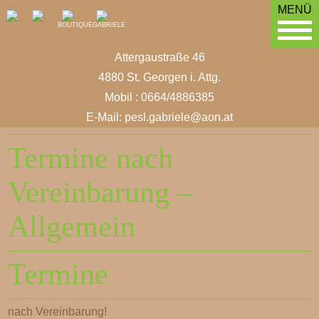
MENÜ
BOUTIQUE
GABRIELE
Attergaustraße 46
4880 St. Georgen i. Attg.
Mobil : 0664/4886385
E-Mail:
pesl.gabriele@aon.at
Termine nach
Vereinbarung –
Allgemein
Termine
nach Vereinbarung!